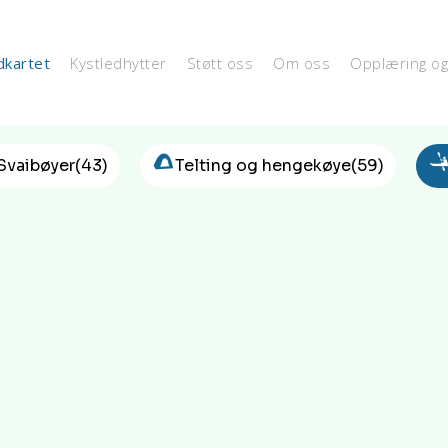
dkartet
Kystledhytter
Støtt oss
Om oss
Opplæring o
b
Svaibøyer
(43)
Telting og hengekøye
(59)