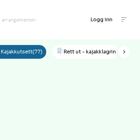
Logg inn
g arrangementer
a
l
Kajakkutsett
(77)
Rett ut - kajakklagring
(24)