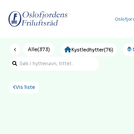
Oslofjor
c
Alle
(373)
Kystledhytter
(76)
Vis liste