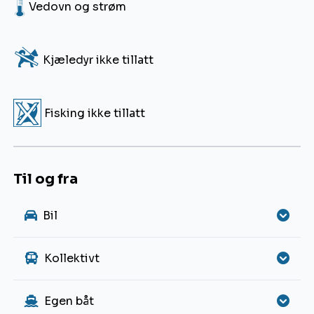
6
Vedovn og strøm
2
Kjæledyr ikke tillatt
Q
Fisking ikke tillatt
Til og fra
Bil
Kollektivt
Egen båt