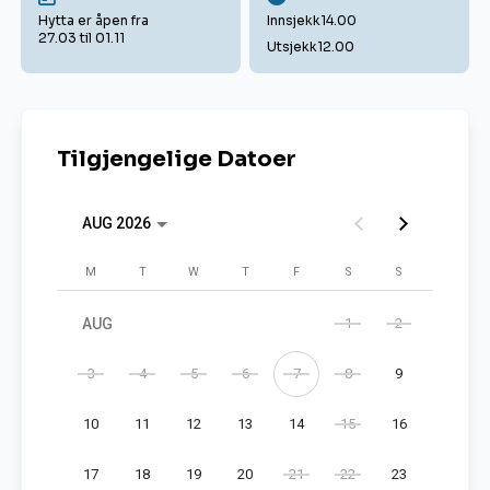
Hytta er åpen fra
Innsjekk
14.00
27.03 til 01.11
Utsjekk
12.00
Tilgjengelige Datoer
AUG 2026
Monday
Tuesday
Wednesday
Thursday
Friday
Saturday
Sunday
M
T
W
T
F
S
S
AUG
1
2
3
4
5
6
7
8
9
10
11
12
13
14
15
16
17
18
19
20
21
22
23