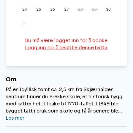
24
25
26
27
28
29
30
31
Du må være logget inn for å booke.
Logg inn for å bestille denne hytta.
Om
På en idyllisk tomt ca. 2,5 km fra Skjærhalden
sentrum finner du Brekke skole, et historisk bygg
med røtter helt tilbake til 1770-tallet. I 1849 ble
bygget tatt i bruk som skole og få år senere ble
det utvidet med en ny etasje. Skolen var i bruk helt
Les mer
frem til 1960-tallet, men sto i fare for å bli revet
etter å ha blitt stående ubrukt og
nedslitt
i en