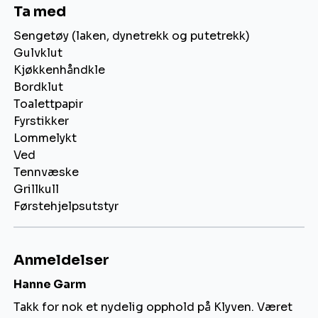
Ta med
Sengetøy (laken, dynetrekk og putetrekk)
Gulvklut
Kjøkkenhåndkle
Bordklut
Toalettpapir
Fyrstikker
Lommelykt
Ved
Tennvæske
Grillkull
Førstehjelpsutstyr
Anmeldelser
Hanne Garm
Takk for nok et nydelig opphold på Klyven. Været