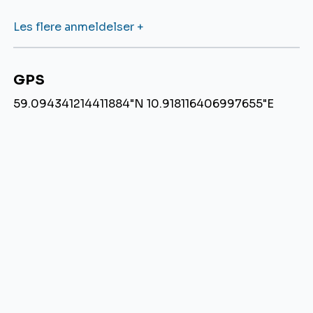
Les flere anmeldelser +
GPS
59.094341214411884"N 10.918116406997655"E