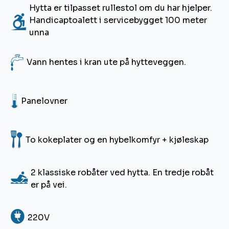
Hytta er tilpasset rullestol om du har hjelper.
forvaltes av Hvaler Kulturvernforening under
J
Handicaptoalett i servicebygget 100 meter
navnet Brottet Kystkultursenter. Her finner du
unna
kulturarenaen Brottet amfi, to gamle
driftsbygninger fra stenhoggerperioden, Byssa
4
Strandkafé, et båtbyggeri for trebåter,
Vann hentes i kran ute på hytteveggen.
kystlekeplassen og en stor brygge spesielt
tilegnet tradisjonsbåter. Hele området, som er
6
tilrettelagt for allmennheten, har vist seg svært
Panelovner
populært for barnefamilier. Strandkaféen er åpen
(juli og tidlig i august) på ettermiddagstid fram til
17:00, med noe utvidet åpningstid på dager da det
5
To kokeplater og en hybelkomfyr + kjøleskap
er forestillinger i Brottet amfi. Gå inn
på
https://brottet-amfi.no/
for informasjon om
spilledager.
2 klassiske robåter ved hytta. En tredje robåt
1
er på vei.
8
220V