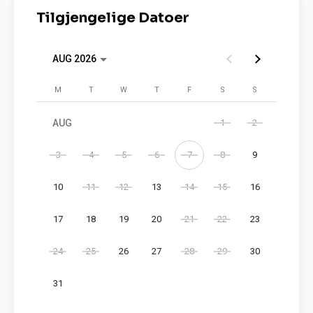
Tilgjengelige Datoer
AUG 2026
Monday
Tuesday
Wednesday
Thursday
Friday
Saturday
Sunday
M
T
W
T
F
S
S
AUG
1
2
3
4
5
6
7
8
9
10
11
12
13
14
15
16
17
18
19
20
21
22
23
24
25
26
27
28
29
30
31