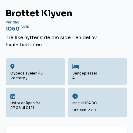
Brottet Klyven
Per dag
NOK
1050
Tre like hytter side om side - en del av
hvalerhistorien
Dypedalsveien 45
Sengeplasser
Vesterøy
4
Hytta er åpen fra
Innsjekk
14.00
27.03 til 01.11
Utsjekk
12.00