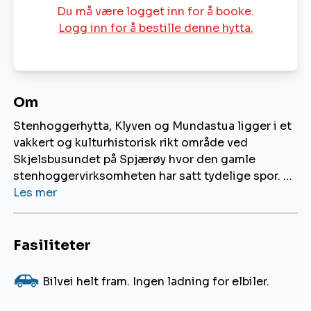
Du må være logget inn for å booke.
Logg inn for å bestille denne hytta.
Om
Stenhoggerhytta, Klyven og Mundastua ligger i et
vakkert og kulturhistorisk rikt område ved
Skjelsbusundet på Spjærøy hvor den gamle
stenhoggervirksomheten har satt tydelige spor. To
av hyttene (Stenhoggerhytta og Klyven) er
Les mer
opprinnelig to stenhoggerbrakker som er renovert
og vinterisolert. I 2016 åpnet Mundastua som er
bygget lik de to andre. Alle tre hyttene ligger nært
Fasiliteter
til vannet, med kyststien like i nærheten.
Klyven er
0
tilrettelagt med rampe for funksjonshemmede.
Bilvei helt fram. Ingen ladning for elbiler.
Hyttene ligger på et område på rundt 13 mål, som