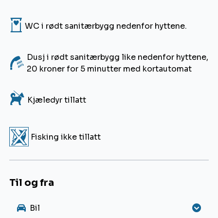
H
WC i rødt sanitærbygg nedenfor hyttene.
Dusj i rødt sanitærbygg like nedenfor hyttene,
I
20 kroner for 5 minutter med kortautomat
3
Kjæledyr tillatt
Q
Fisking ikke tillatt
Til og fra
Bil