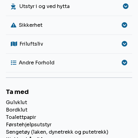
Utstyr i og ved hytta
Sikkerhet
Friluftsliv
Andre Forhold
Ta med
Gulvklut
Bordklut
Toalettpapir
Førstehjelpsutstyr
Sengetøy (laken, dynetrekk og putetrekk)