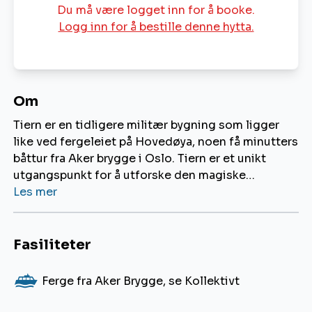
Du må være logget inn for å booke.
Logg inn for å bestille denne hytta.
Om
Tiern er en tidligere militær bygning som ligger
like ved fergeleiet på Hovedøya, noen få minutters
båttur fra Aker brygge i Oslo. Tiern er et unikt
utgangspunkt for å utforske den magiske
Hovedøya som er full av historie og
Les mer
naturmangfold.
Fasiliteter
K
Ferge fra Aker Brygge, se Kollektivt