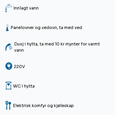
4
Innlagt vann
6
Panelovner og vedovn, ta med ved
Dusj i hytta, ta med 10 kr mynter for varmt
I
vann
8
220V
H
WC i hytta
5
Elektrisk komfyr og kjøleskap