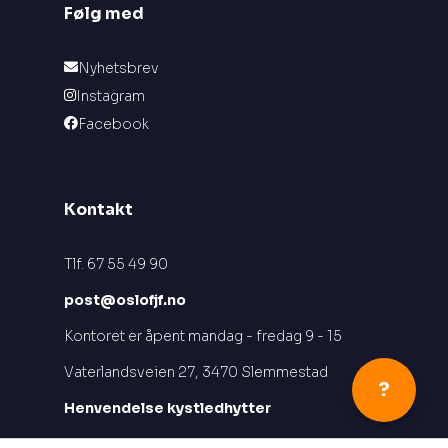
Følg med
Nyhetsbrev
Instagram
Facebook
Kontakt
Tlf. 67 55 49 90
post@oslofjf.no
Kontoret er åpent mandag - fredag 9 - 15
Vaterlandsveien 27, 3470 Slemmestad
?
Henvendelse kystledhytter
kystled@oslofjf.no