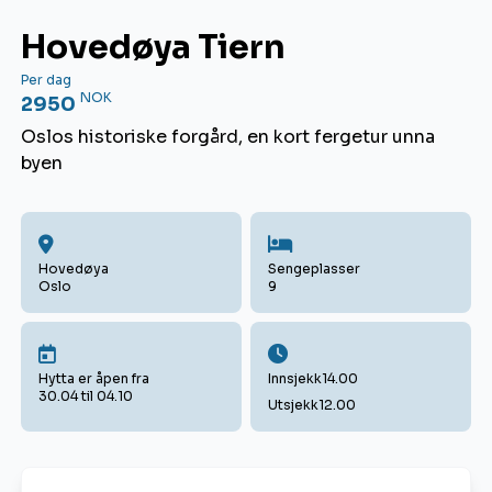
Hovedøya Tiern
Per dag
NOK
2950
Oslos historiske forgård, en kort fergetur unna
byen
Hovedøya
Sengeplasser
Oslo
9
Hytta er åpen fra
Innsjekk
14.00
30.04 til 04.10
Utsjekk
12.00