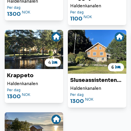
Haldenkanalen
Haldenkanalen
Per dag
NOK
Per dag
1300
NOK
1100
4
6
Krappeto
Sluseassistenten
Haldenkanalen
nord
Haldenkanalen
Per dag
NOK
Per dag
1300
NOK
1300