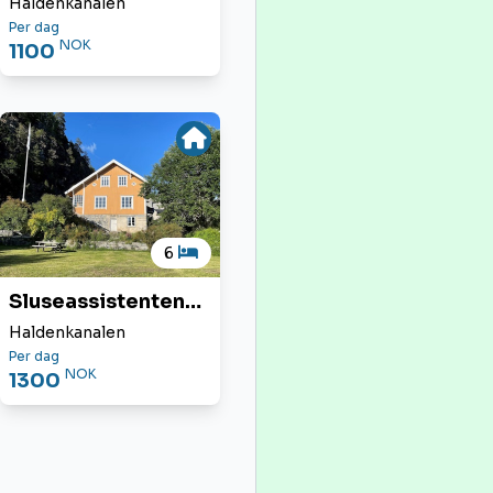
Haldenkanalen
Per dag
NOK
1100
6
Sluseassistenten
sør
Haldenkanalen
Per dag
NOK
1300