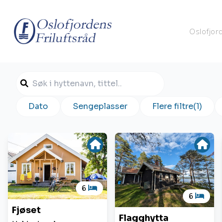
Oslofjor
Dato
Sengeplasser
Flere filtre
(1)
6
6
Fjøset
Flagghytta