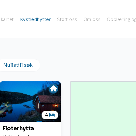
dkartet
Kystledhytter
Støtt oss
Om oss
Opplæring o
Nullstill søk
4
Fløterhytta